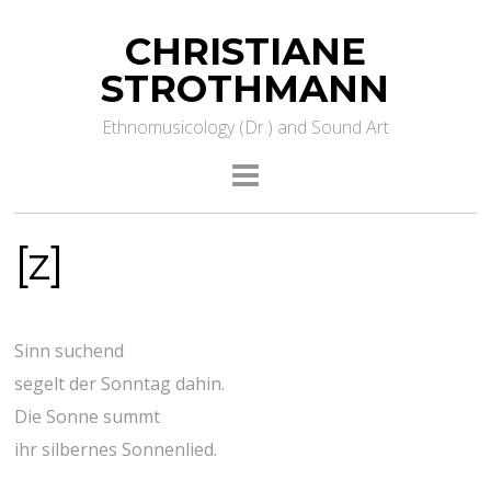
CHRISTIANE
STROTHMANN
Ethnomusicology (Dr.) and Sound Art
[z]
Sinn suchend
segelt der Sonntag dahin.
Die Sonne summt
ihr silbernes Sonnenlied.