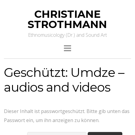
CHRISTIANE
STROTHMANN
Ethnomusicology (Dr.) and Sound Art
Geschützt: Umdze –
audios and videos
Dieser Inhalt ist passwortgeschützt. Bitte gib unten das
Passwort ein, um ihn anzeigen zu können.