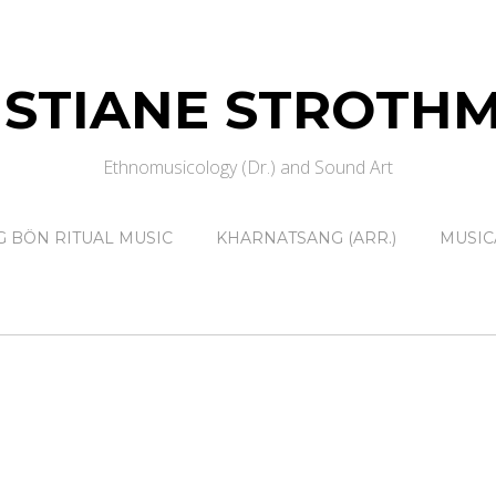
ISTIANE STROTH
Ethnomusicology (Dr.) and Sound Art
 BÖN RITUAL MUSIC
KHARNATSANG (ARR.)
MUSIC