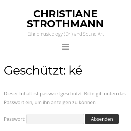
CHRISTIANE
STROTHMANN
Ethnomusicology (Dr.) and Sound Art
Geschützt: ké
Dieser Inhalt ist passwortgeschützt. Bitte gib unten das
Passwort ein, um ihn anzeigen zu können.
Passwort: