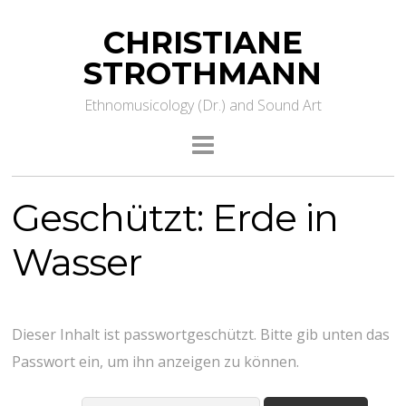
CHRISTIANE
STROTHMANN
Ethnomusicology (Dr.) and Sound Art
Geschützt: Erde in
Wasser
Dieser Inhalt ist passwortgeschützt. Bitte gib unten das
Passwort ein, um ihn anzeigen zu können.