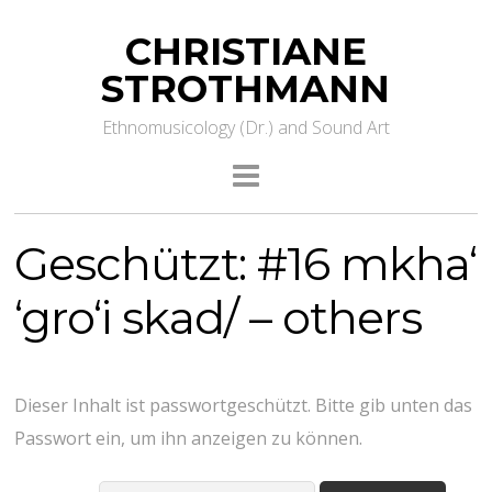
CHRISTIANE
STROTHMANN
Ethnomusicology (Dr.) and Sound Art
Geschützt: #16 mkha‘
‘gro‘i skad/ – others
Dieser Inhalt ist passwortgeschützt. Bitte gib unten das
Passwort ein, um ihn anzeigen zu können.