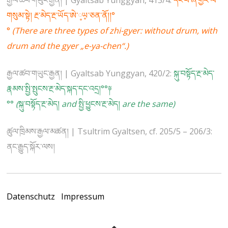
རྒྱལ་ཚབ་གཡུང་རྒྱན། | Gyaltsab Yunggyan, 413/4:
དང་པོ་ཞི་གྱེར་ལ་
གསུམ་སྟེ། རྔ་མེད་རྔ་ཡོད་ཨེ་༷ཡ༷་ཅན་ནོ།།°
°
(There are three types of zhi-gyer: without drum, with
drum and the gyer „e-ya-chen“.)
རྒྱལ་ཚབ་གཡུང་རྒྱན། | Gyaltsab Yunggyan, 420/2:
སྐུ་བསྟོད་རྔ་མེད་
རྣམས་སྤྱི་སྤུངས་རྔ་མེད་སྐད་དང་འདྲ།°°༈
°°
(
སྐུ་བསྟོད་རྔ་མེད།
and
སྤྱི་ཕྱུངས་རྔ་མེད།
are the same)
ཚུལ་ཁྲིམས་རྒྱལ་མཚན། | Tsultrim Gyaltsen, cf. 205/5 – 206/3:
ནང་རྒྱུད་སྐོར་ལས།
Datenschutz
Impressum