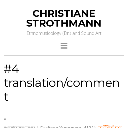
CHRISTIANE
STROTHMANN
Ethnomusicology (Dr.) and Sound Art
#4
translation/commen
t
*